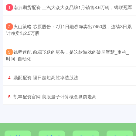
​南京期货配资 上汽大众大众品牌1月销售8.6万辆，蝉联冠军
1
​火山策略 芯原股份：7月1日融券净卖出7450股，连续3日累
2
计净卖出2.5万股
​钱程速配 前端飞跃的尽头，是这款游戏的破局智慧_重构_
3
时间_自动化
​鼎配配资 隔日超短高胜率选股法
4
​凯丰配资官网 美股量子计算概念盘前走高
5