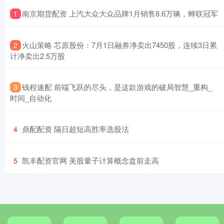
​南京期货配资 上汽大众大众品牌1月销售8.6万辆，蝉联冠军
1
​火山策略 芯原股份：7月1日融券净卖出7450股，连续3日累
2
计净卖出2.5万股
​钱程速配 前端飞跃的尽头，是这款游戏的破局智慧_重构_
3
时间_自动化
​鼎配配资 隔日超短高胜率选股法
4
​凯丰配资官网 美股量子计算概念盘前走高
5