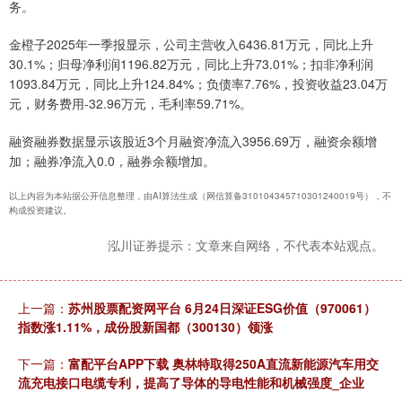
务。
金橙子2025年一季报显示，公司主营收入6436.81万元，同比上升
30.1%；归母净利润1196.82万元，同比上升73.01%；扣非净利润
1093.84万元，同比上升124.84%；负债率7.76%，投资收益23.04万
元，财务费用-32.96万元，毛利率59.71%。
融资融券数据显示该股近3个月融资净流入3956.69万，融资余额增
加；融券净流入0.0，融券余额增加。
以上内容为本站据公开信息整理，由AI算法生成（网信算备310104345710301240019号），不
构成投资建议。
泓川证券提示：文章来自网络，不代表本站观点。
上一篇：
苏州股票配资网平台 6月24日深证ESG价值（970061）
指数涨1.11%，成份股新国都（300130）领涨
下一篇：
富配平台APP下载 奥林特取得250A直流新能源汽车用交
流充电接口电缆专利，提高了导体的导电性能和机械强度_企业