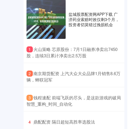
盐城股票配资网APP下载 广
济药业索赔时效仅剩3个月，
投资者切莫错过挽损机会
​火山策略 芯原股份：7月1日融券净卖出7450
1
股，连续3日累计净卖出2.5万股
​南京期货配资 上汽大众大众品牌1月销售8.6万
2
辆，蝉联冠军
​钱程速配 前端飞跃的尽头，是这款游戏的破局
3
智慧_重构_时间_自动化
​鼎配配资 隔日超短高胜率选股法
4