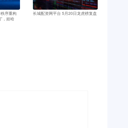
待秩序重构
长城配资网平台 5月20日龙虎榜复盘
”，娃哈